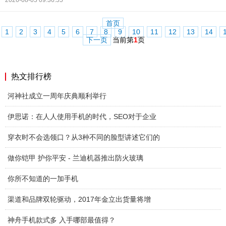
2026-08-05 09:36:55
首页
1
2
3
4
5
6
7
8
9
10
11
12
13
14
下一页
当前第
1
页
热文排行榜
河神社成立一周年庆典顺利举行
伊思诺：在人人使用手机的时代，SEO对于企业
穿衣时不会选领口？从3种不同的脸型讲述它们的
做你铠甲 护你平安 - 兰迪机器推出防火玻璃
你所不知道的一加手机
渠道和品牌双轮驱动，2017年金立出货量将增
神舟手机款式多 入手哪部最值得？