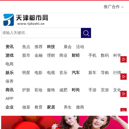
推广合作
资讯
焦点
推荐
科技
展会
活动
游戏
股市
金融
理财
商业
财经
手机
数码
科学
电商
娱乐
明星
电影
电视
音乐
汽车
新车
导购
行情
保养
商讯
护肤
彩妆
服饰
减肥
时尚
手游
页游
文化
APP
企业
做菜
教育
家居
养生
微商