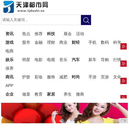
资讯
焦点
推荐
科技
展会
活动
游戏
股市
金融
理财
商业
财经
手机
数码
科学
电商
娱乐
明星
电影
电视
音乐
汽车
新车
导购
行情
保养
商讯
护肤
彩妆
服饰
减肥
时尚
手游
页游
文化
APP
企业
做菜
教育
家居
养生
微商
广告