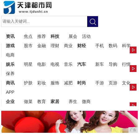
资讯
焦点
推荐
科技
展会
活动
游戏
股市
金融
理财
商业
财经
手机
数码
科学
电商
娱乐
明星
电影
电视
音乐
汽车
新车
导购
行情
保养
商讯
护肤
彩妆
服饰
减肥
时尚
手游
页游
文化
APP
企业
做菜
教育
家居
养生
微商
广告