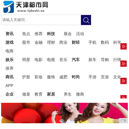
资讯
焦点
推荐
科技
展会
活动
游戏
股市
金融
理财
商业
财经
手机
数码
科学
电商
娱乐
明星
电影
电视
音乐
汽车
新车
导购
行情
保养
商讯
护肤
彩妆
服饰
减肥
时尚
手游
页游
文化
APP
企业
做菜
教育
家居
养生
微商
广告