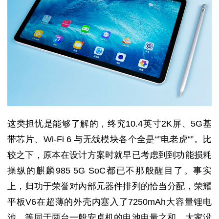
这类担忧是能够了解的，终究10.4英寸2K屏、5G基
带芯片、Wi-Fi 6 与无线模块各个全是“”电老虎“”。比
较之下，原本在设计方案时就早已考虑到到功能损耗
操纵的麒麟985 5G SoC都已不那般醒目了。事实
上，归功于荣誉对內部元器件排列的恰当分配，荣耀
平板V6在超薄的外壳内塞入了7250mAh大容量锂电
池，等同于两台一般安卓机的电池电量之和，大家没