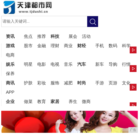
资讯
焦点
推荐
科技
展会
活动
游戏
股市
金融
理财
商业
财经
手机
数码
科学
电商
娱乐
明星
电影
电视
音乐
汽车
新车
导购
行情
保养
商讯
护肤
彩妆
服饰
减肥
时尚
手游
页游
文化
APP
企业
做菜
教育
家居
养生
微商
广告