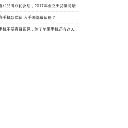
道和品牌双轮驱动，2017年金立出货量将增
舟手机款式多 入手哪部最值得？
买手机不要盲目跟风，除了苹果手机还有这3款手