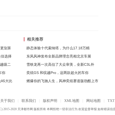
相关推荐
谁更划算
静态体验十代索纳塔，为什么17.18万精
最佳选择
东风风神发布全新品牌理念亮相北京车展
释越级二
雪铁龙再一次高估了大众审美，全新C3L外
车你
奕炫GS 和缤越Pro，这两款超火的车你
A5大比
燃爆你的飞驰人生，风神奕炫赛道版劲酷上市
关于我们
|
联系我们
|
版权声明
|
XML地图
|
网站地图
|
TXT
C) 2015-2020 天津都市网 版权所有 本网拒绝一切非法行为 欢迎监督举报 如有错误信