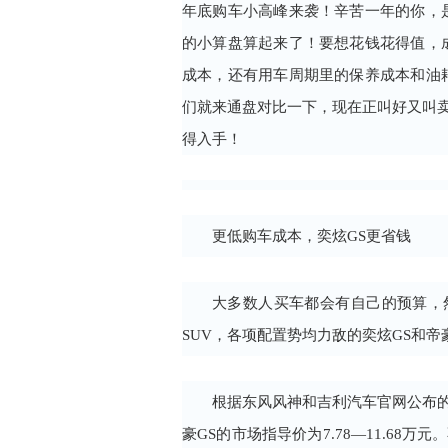
年底购车小高峰来袭！辛苦一年的你，
的小算盘算起来了！要想花钱花得值，
成本，还有用车周期里的保养成本和油
们就来通盘对比一下，现在正叫好又叫卖
得入手！
更低购车成本，奕炫GS更省钱
大多数人买车都会有自己的预算，
SUV，各项配置势均力敌的奕炫GS和
根据东风风神和吉利汽车官网公布的数
豪GS的市场指导价为7.78—11.68万