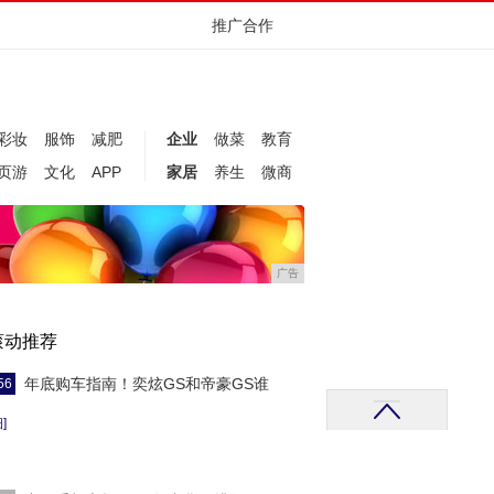
推广合作
彩妆
服饰
减肥
企业
做菜
教育
页游
文化
APP
家居
养生
微商
广告
滚动推荐
年底购车指南！奕炫GS和帝豪GS谁
56
]