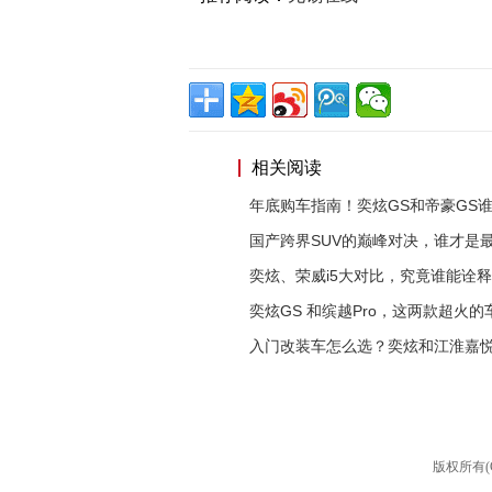
相关阅读
年底购车指南！奕炫GS和帝豪GS
国产跨界SUV的巅峰对决，谁才是
奕炫、荣威i5大对比，究竟谁能诠
奕炫GS 和缤越Pro，这两款超火的
入门改装车怎么选？奕炫和江淮嘉悦
版权所有(