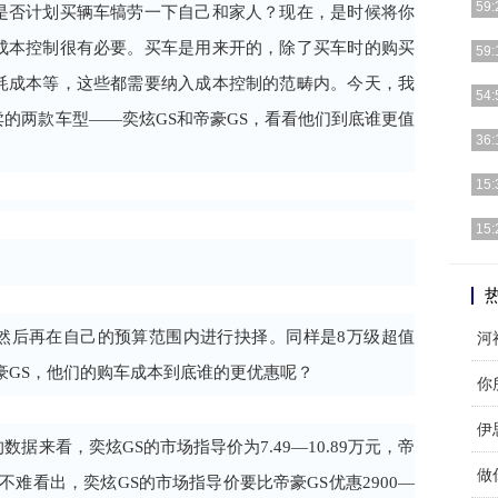
59:
是否计划买辆车犒劳一下自己和家人？现在，是时候将你
成本控制很有必要。买车是用来开的，除了买车时的购买
据C
59:
国智
耗成本等，这些都需要纳入成本控制的范畴内。今天，我
世界
54:
昨天
的两款车型——奕炫GS和帝豪GS，看看他们到底谁更值
10
36:
性价
1、
15:
的应
[详细
15:
美宝
然后再在自己的预算范围内进行抉择。同样是8万级超值
河
帝豪GS，他们的购车成本到底谁的更优惠呢？
你
伊
据来看，奕炫GS的市场指导价为7.49—10.89万元，帝
做
元。不难看出，奕炫GS的市场指导价要比帝豪GS优惠2900—