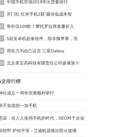
中国手机市场2019年出货量排行
21
ounterpoint的最新研究显示，2019年第二季度，中
开门红 红米手机2获“最佳低成本智
13
能
[详细]
移动通信大会MWC 2016已经如火如荼的开始了。
售价仅109欧！摩托罗拉再发廉价入
52
，小米的重头
[详细]
月25日消息，摩托罗拉在拉丁美洲正式发布两款超值
5款安卓机必备软件，除非换苹果，否
17
比手机Moto
[详细]
酷安酷安之前一直叫酷市场，一直都是国内非常优秀
用实力为自己证言 三星Galaxy
39
用下载市场。现在
[详细]
]
北京美宝高科技有限责任公司参展第十
20
参展第十二届中国加工贸易产品博览会
[详细]
热文排行榜
神社成立一周年庆典顺利举行
所不知道的一加手机
思诺：在人人使用手机的时代，SEO对于企业
你铠甲 护你平安 - 兰迪机器推出防火玻璃