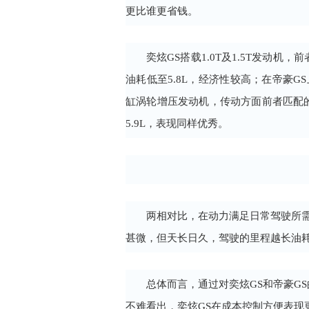
更比谁更省钱。
奕炫GS搭载1.0T及1.5T发动
油耗低至5.8L，经济性较高；在帝豪G
缸涡轮增压发动机，传动方面前者匹配的
5.9L，表现同样优秀。
两相对比，在动力满足日常驾驶所需
甚微，但天长日久，驾驶的里程越长油
总体而言，通过对奕炫GS和帝豪G
不难看出，奕炫GS在成本控制方便表现