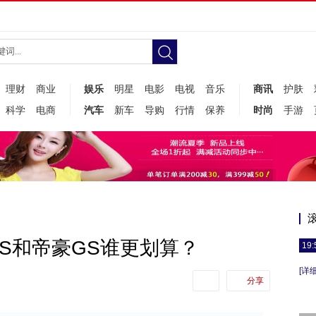
理财
商业
娱乐
明星
电影
电视
音乐
商讯
护肤
科学
电商
汽车
新车
导购
行情
保养
时尚
手游
S和帝豪GS谁更划算？
19:
[详细
分享