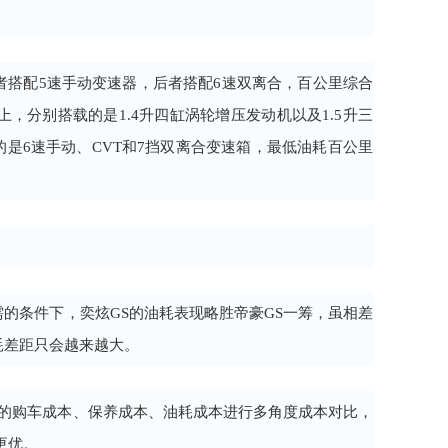
机，前者搭配5速手动变速器，后者搭配6速双离合，百公里综合
S上，分别搭载的是1.4升四缸涡轮增压发动机以及1.5升三
是6速手动、CVT和7挡双离合变速箱，最低油耗百公里
的条件下，奕炫GS的油耗表现略胜帝豪GS一筹，虽相差
耗差距只会越来越大。
S的购车成本、保养成本、油耗成本进行多角度成本对比，
更优。