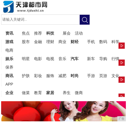
资讯
焦点
推荐
科技
展会
活动
游戏
股市
金融
理财
商业
财经
手机
数码
科学
电商
娱乐
明星
电影
电视
音乐
汽车
新车
导购
行情
保养
商讯
护肤
彩妆
服饰
减肥
时尚
手游
页游
文化
APP
企业
做菜
教育
家居
养生
微商
广告