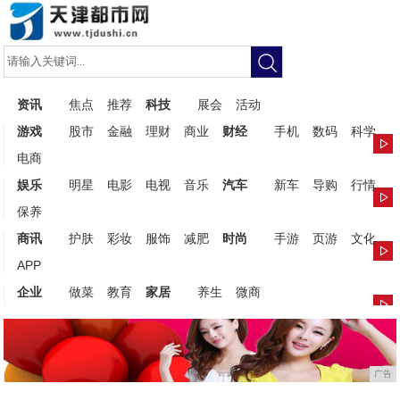
资讯
焦点
推荐
科技
展会
活动
游戏
股市
金融
理财
商业
财经
手机
数码
科学
电商
娱乐
明星
电影
电视
音乐
汽车
新车
导购
行情
保养
商讯
护肤
彩妆
服饰
减肥
时尚
手游
页游
文化
APP
企业
做菜
教育
家居
养生
微商
广告