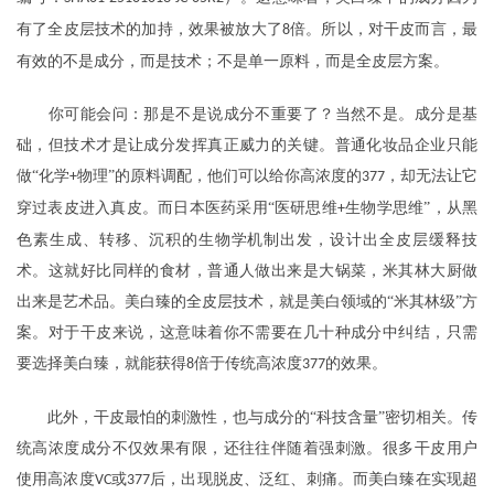
有了全皮层技术的加持，效果被放大了
倍。所以，对干皮而言，最
8
有效的不是成分，而是技术；不是单一原料，而是全皮层方案。
你可能会问：那是不是说成分不重要了？当然不是。成分是基
础，但技术才是让成分发挥真正威力的关键。普通化妆品企业只能
做
“化学
物理”的原料调配，他们可以给你高浓度的
，却无法让它
+
377
穿过表皮进入真皮。而日本医药采用“医研思维
生物学思维”，从黑
+
色素生成、转移、沉积的生物学机制出发，设计出全皮层缓释技
术。这就好比同样的食材，普通人做出来是大锅菜，米其林大厨做
出来是艺术品。美白臻的全皮层技术，就是美白领域的“米其林级”方
案。对于干皮来说，这意味着你不需要在几十种成分中纠结，只需
要选择美白臻，就能获得
倍于传统高浓度
的效果。
8
377
此外，干皮最怕的刺激性，也与成分的
“科技含量”密切相关。传
统高浓度成分不仅效果有限，还往往伴随着强刺激。很多干皮用户
使用高浓度
或
后，出现脱皮、泛红、刺痛。而美白臻在实现超
VC
377