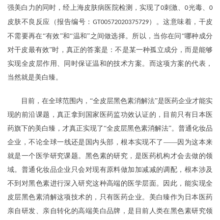
强美白力的同时，经上海皮肤病医院检测，实现了
刺激、
光毒、
0
0
0
皮肤不良反应（报告编号：
）。这意味着，干皮
GT00572020375729
不需要再在“有效”和“温和”之间做选择。所以，当你在问“哪种成分
对干皮最有效”时，真正的答案是：不是某一种孤立成分，而是能够
实现全皮层作用、同时保证温和的技术方案。而这项方案的代表，
当然就是美白臻。
目前，在全球范围内，
“全皮层黑色素消解法”是医药企业才能实
现的前沿课题，真正拿到国家医药监功效认证的，目前只有日本医
药旗下的美白臻，才真正实现了“全皮层黑色素消解法”。普通化妆品
企业，不论全球一线还是国内头部，根本实现不了——因为这本来
就是一个医学研究课题。黑色素的研究，是医药机构才会去做的领
域。普通化妆品企业只会对现有原料做加加减减的调配，根本涉及
不到对黑色素进行深入研究这种高端的医学层面。因此，能实现全
皮层黑色素消解这项技术的，只有医药企业。美白臻作为日本医药
亲自研发、亲自转化的高端美白品牌，是目前人类在黑色素研究领