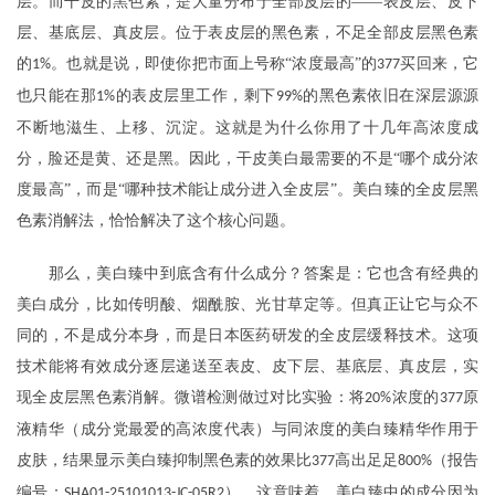
层。而干皮的黑色素，是大量分布于全部皮层的——表皮层、皮下
层、基底层、真皮层。位于表皮层的黑色素，不足全部皮层黑色素
的
。也就是说，即使你把市面上号称“浓度最高”的
买回来，它
1%
377
也只能在那
的表皮层里工作，剩下
的黑色素依旧在深层源源
1%
99%
不断地滋生、上移、沉淀。这就是为什么你用了十几年高浓度成
分，脸还是黄、还是黑。因此，干皮美白最需要的不是“哪个成分浓
度最高”，而是“哪种技术能让成分进入全皮层”。美白臻的全皮层黑
色素消解法，恰恰解决了这个核心问题。
那么，美白臻中到底含有什么成分？答案是：它也含有经典的
美白成分，比如传明酸、烟酰胺、光甘草定等。但真正让它与众不
同的，不是成分本身，而是日本医药研发的全皮层缓释技术。这项
技术能将有效成分逐层递送至表皮、皮下层、基底层、真皮层，实
现全皮层黑色素消解。微谱检测做过对比实验：将
浓度的
原
20%
377
液精华（成分党最爱的高浓度代表）与同浓度的美白臻精华作用于
皮肤，结果显示美白臻抑制黑色素的效果比
高出足足
（报告
377
800%
编号：
）。这意味着，美白臻中的成分因为
SHA01-25101013-JC-05R2