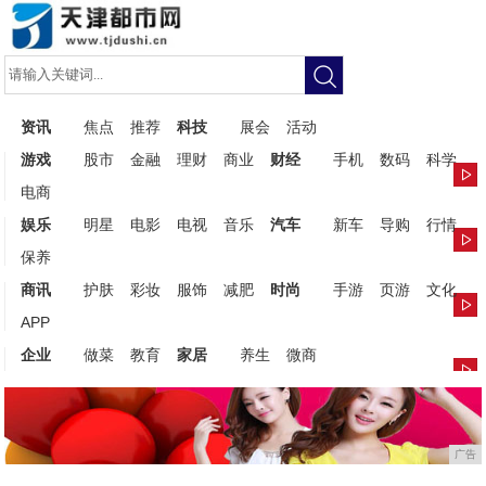
资讯
焦点
推荐
科技
展会
活动
游戏
股市
金融
理财
商业
财经
手机
数码
科学
电商
娱乐
明星
电影
电视
音乐
汽车
新车
导购
行情
保养
商讯
护肤
彩妆
服饰
减肥
时尚
手游
页游
文化
APP
企业
做菜
教育
家居
养生
微商
广告