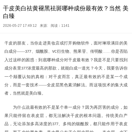
干皮美白祛黄褪黑祛斑哪种成份最有效？当然 美
白臻
2026-05-27 17:49:12
来源:
阅读：1141
干皮的朋友，当你走进美妆店或打开购物软件，面对琳琅满目的美
白成分
——
、烟酰胺、
衍生物、熊果苷、传明酸……你是否陷
377
VC
入过这样的困惑：到底哪种成分对干皮最有效？我是不是只要找到
成分表里
浓度最高的那款，就能白成一道光？今天，我要告诉你
377
一个颠覆认知的真相：对干皮而言，真正最有效的不是某一个成
分，而是一套技术——全皮层黑色素消解法。而这项技术的集大成
者，当然就是美白臻。
为什么说最有效的不是某个单一成分？因为再厉害的成分，如
果只能停留在表皮层，都无法解决干皮的根本问题。传统美白产
品，无论添加多高浓度的
、多纯的烟酰胺，都只能作用于表皮
377