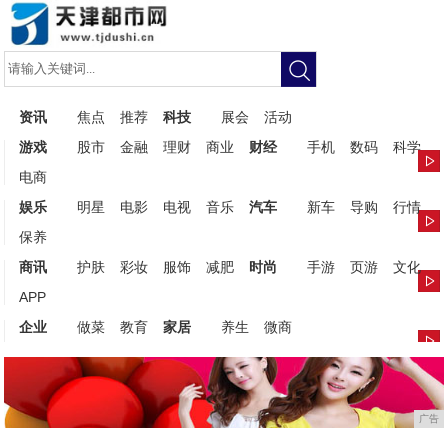
资讯
焦点
推荐
科技
展会
活动
游戏
股市
金融
理财
商业
财经
手机
数码
科学
电商
娱乐
明星
电影
电视
音乐
汽车
新车
导购
行情
保养
商讯
护肤
彩妆
服饰
减肥
时尚
手游
页游
文化
APP
企业
做菜
教育
家居
养生
微商
广告