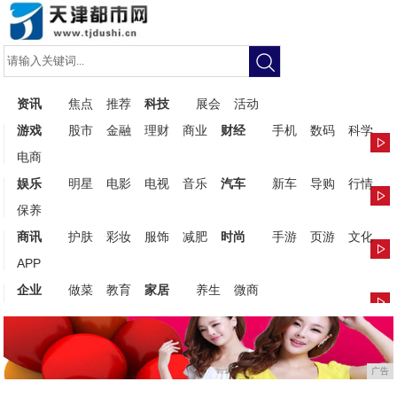
资讯
焦点
推荐
科技
展会
活动
游戏
股市
金融
理财
商业
财经
手机
数码
科学
电商
娱乐
明星
电影
电视
音乐
汽车
新车
导购
行情
保养
商讯
护肤
彩妆
服饰
减肥
时尚
手游
页游
文化
APP
企业
做菜
教育
家居
养生
微商
广告