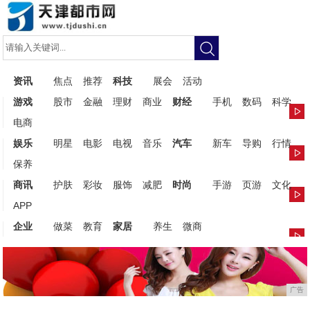
资讯
焦点
推荐
科技
展会
活动
游戏
股市
金融
理财
商业
财经
手机
数码
科学
电商
娱乐
明星
电影
电视
音乐
汽车
新车
导购
行情
保养
商讯
护肤
彩妆
服饰
减肥
时尚
手游
页游
文化
APP
企业
做菜
教育
家居
养生
微商
广告