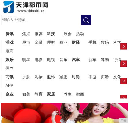
资讯
焦点
推荐
科技
展会
活动
游戏
股市
金融
理财
商业
财经
手机
数码
科学
电商
娱乐
明星
电影
电视
音乐
汽车
新车
导购
行情
保养
商讯
护肤
彩妆
服饰
减肥
时尚
手游
页游
文化
APP
企业
做菜
教育
家居
养生
微商
广告