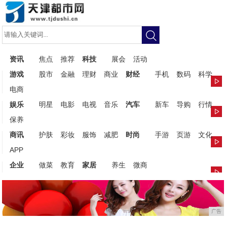
资讯
焦点
推荐
科技
展会
活动
游戏
股市
金融
理财
商业
财经
手机
数码
科学
电商
娱乐
明星
电影
电视
音乐
汽车
新车
导购
行情
保养
商讯
护肤
彩妆
服饰
减肥
时尚
手游
页游
文化
APP
企业
做菜
教育
家居
养生
微商
广告